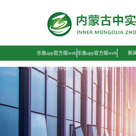
乐鱼app官方版web
乐鱼app官方版web
新
站-乐鱼（中国）,
站-乐鱼（中国）,