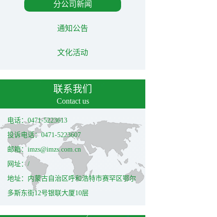
分公司新闻
通知公告
文化活动
联系我们
Contact us
电话：0471-5223613
投诉电话：0471-5223607
邮箱：imzs@imzs.com.cn
网址：/
地址：内蒙古自治区呼和浩特市赛罕区鄂尔
多斯东街12号银联大厦10层