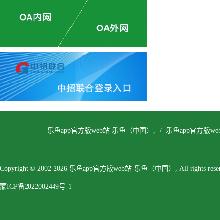
乐鱼app官方版web站-乐鱼（中国）,
/
乐鱼app官方版we
Copyright © 2002-2026 乐鱼app官方版web站-乐鱼（中国）, All rights reser
蒙ICP备2022002449号-1