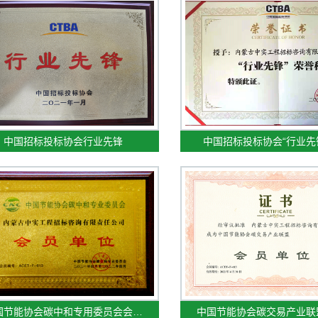
中国招标投标协会行业先锋
中国招标投标协会“行业先
国节能协会碳中和专用委员会会…
中国节能协会碳交易产业联