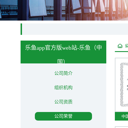
乐鱼app官方版web站-乐鱼（中
国）,
About us
公司简介
组织机构
公司资质
公司荣誉
中