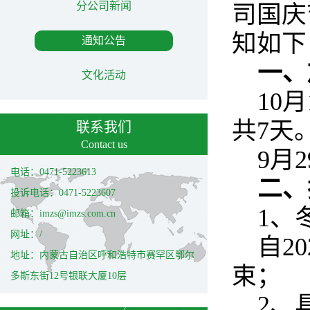
分公司新闻
司国庆
知如下
通知公告
一、
文化活动
10
共7天
联系我们
Contact us
9月
电话：0471-5223613
二、
投诉电话：0471-5223607
1
、
邮箱：imzs@imzs.com.cn
网址：/
自2
地址：内蒙古自治区呼和浩特市赛罕区鄂尔
束；
多斯东街12号银联大厦10层
2
、