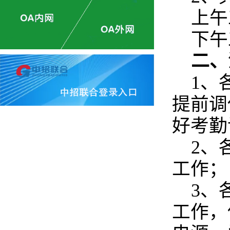
上午工
下午工
二、
1、
提前调
好考勤
2、
工作；
3、
工作，