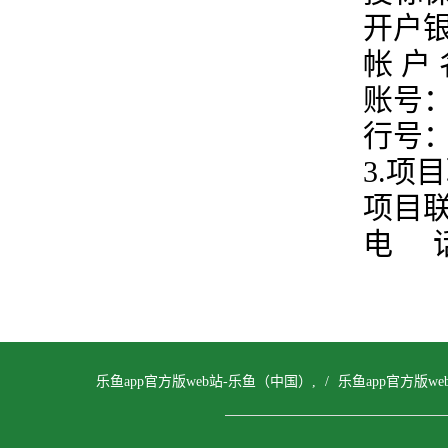
开户
帐 户
账号：47
行号：3
3.
项目
项目
电 话 
乐鱼app官方版web站-乐鱼（中国）,
/
乐鱼app官方版we