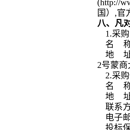
(http:
国）,官方
八、凡
1.
采购
名 
地 
2号蒙商
2.
采购
名 
地 址
联系方式
电子邮件
投标