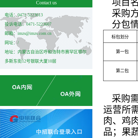
项目
Contact us
采购方
电话：0471-5223613
分包
投诉电话：0471-5223607
邮箱：imzs@imzs.com.cn
标包划分
网址：/
第一包
地址：内蒙古自治区呼和浩特市赛罕区鄂尔
多斯东街12号银联大厦10层
第二包
采购
运营所
肉、鸡
品；果