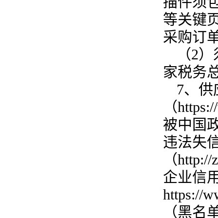
描件须
等关键
采购订
（2
家税务
7
、供
（https
被中国政府
违法失
（http:
企业信
https:
（黑名