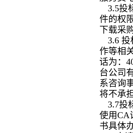
3.5
投
件的权
下载采
3.6
投
作等相
话为：4
台公司
系咨询
将不承
3.7
投
使用C
书具体