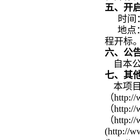
五、开
时间
地点：
程开标
六、公
自本
七、其
本项
（http:/
（http:
（http
(http