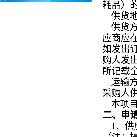
耗品）
供货
供货
应商应
如发出
购人发
所记载
运输
采购人
本项
二、申
1
、供
（注：