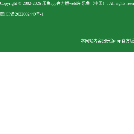
Copyright © 2002-2026 乐鱼app官方版web站-乐鱼（中国）, All rights reser
蒙ICP备2022002449号-1
本网站内容归乐鱼app官方