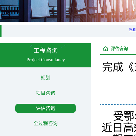
评估咨询
工程咨询
Project Consultancy
完成《
规划
项目咨询
评估咨询
受鄂
全过程咨询
近日高