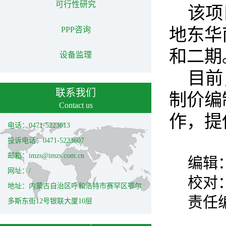
可行性研究
该项
PPP咨询
地东华
和二期
设备监理
目前
联系我们
制价编
Contact us
作，提
电话：0471-5223613
投诉电话：0471-5223607
邮箱：imzs@imzs.com.cn
编辑
网址：/
校对
地址：内蒙古自治区呼和浩特市赛罕区鄂尔
责任
多斯东街12号银联大厦10层