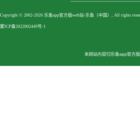
Copyright © 2002-2026 乐鱼app官方版web站-乐鱼（中国）, All rights reser
蒙ICP备2022002449号-1
本网站内容归乐鱼app官方