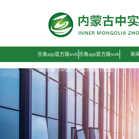
乐鱼app官方版web
乐鱼app官方版web
新
站-乐鱼（中国）,
站-乐鱼（中国）,