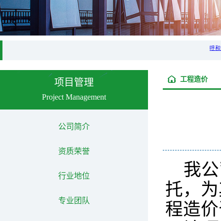
工程造价
项目管理
Project Management
公司简介
资质荣誉
我公
行业地位
托，为
专业团队
程造价