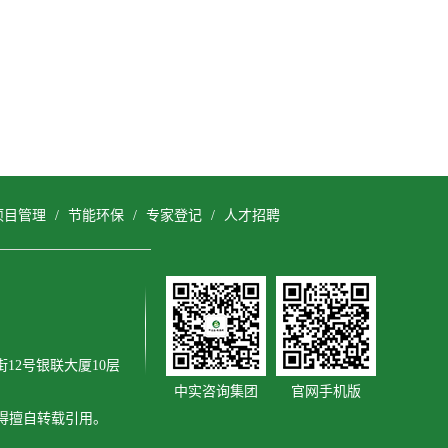
项目管理
/
节能环保
/
专家登记
/
人才招聘
12号银联大厦10层
中实咨询集团
官网手机版
不得擅自转载引用。