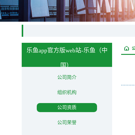
乐鱼app官方版web站-乐鱼（中
国）,
About us
公司简介
组织机构
公司资质
公司荣誉