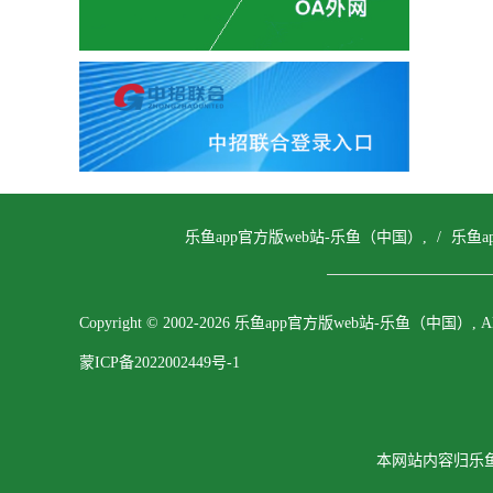
乐鱼app官方版web站-乐鱼（中国）,
/
乐鱼a
Copyright © 2002-2026 乐鱼app官方版web站-乐鱼（中国）, All ri
蒙ICP备2022002449号-1
本网站内容归乐鱼