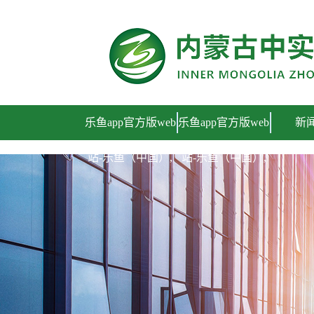
乐鱼app官方版web
乐鱼app官方版web
新
站-乐鱼（中国）,
站-乐鱼（中国）,