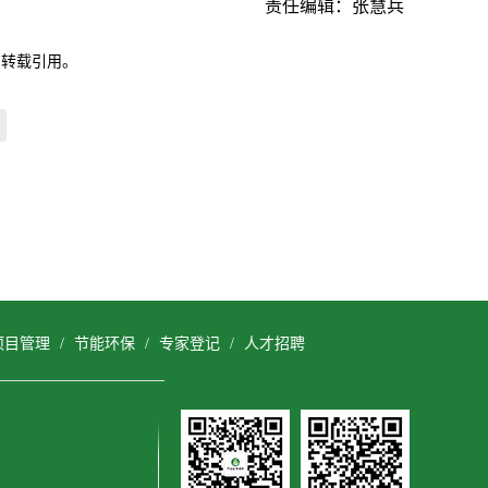
责任编辑：张慧兵
自转载引用。
项目管理
/
节能环保
/
专家登记
/
人才招聘