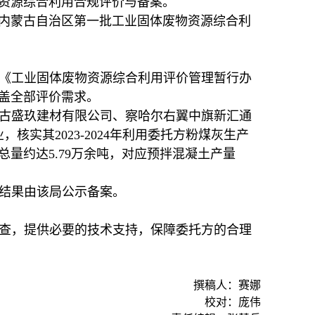
资源综合利用合规评价与备案。
的“内蒙古自治区第一批工业固体废物资源综合利
《工业固体废物资源综合利用评价管理暂行办
覆盖全部评价需求。
古盛玖建材有限公司、察哈尔右翼中旗新汇通
实其2023-2024年利用委托方粉煤灰生产
量约达5.79万余吨，对应预拌混凝土产量
结果由该局公示备案。
查，提供必要的技术支持，保障委托方的合理
撰稿人：赛娜
校对：庞伟