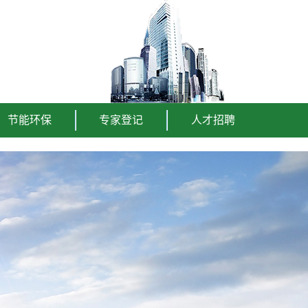
节能环保
专家登记
人才招聘