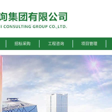
招标采购
工程咨询
项目管理